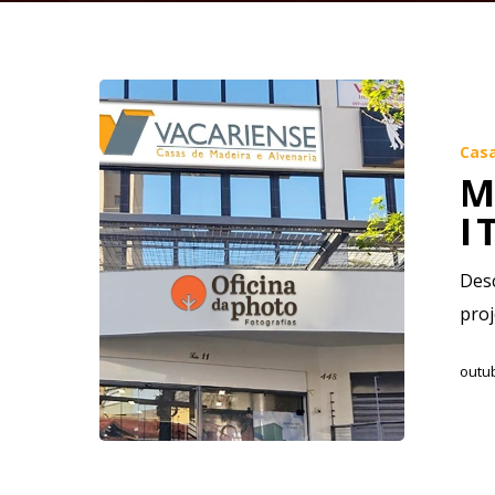
Cas
M
I
Desc
pro
outub