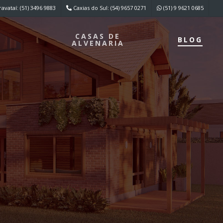
avataí: (51) 3496 9883
Caxias do Sul: (54) 9657 0271
(51) 9 9621 0685
E
CASAS DE
BLOG
ALVENARIA