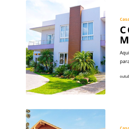
Cas
C
M
Aqui
para
outub
Cas