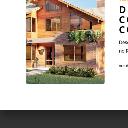
D
C
C
Desd
no R
outub